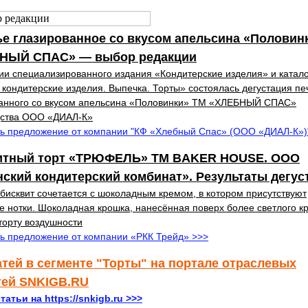
е глазированное со вкусом апельсина «Половин
НЫЙ СПАС» — выбор редакции
ии специализированного издания «Кондитерские изделия» и катал
кондитерские изделия. Выпечка. Торты» состоялась дегустация пе
ванного со вкусом апельсина «Половинки» ТМ «ХЛЕБНЫЙ СПАС»
дства ООО «ДИАЛ-К»
ь предложение от компании "КФ «Хлебный Спас» (ООО «ДИАЛ-К»)
итный торт «ТРЮФЕЛЬ» ТМ BAKER HOUSE. ООО
ский кондитерский комбинат». Результаты дегус
исквит сочетается с шоколадным кремом, в котором присутствуют
 нотки. Шоколадная крошка, нанесённая поверх более светлого к
торту воздушности
ь предложение от компании «РКК Трейд» >>>
атей в сегменте "Торты" на портале отраслевых
тей SNKIGB.RU
татьи на https://snkigb.ru >>>