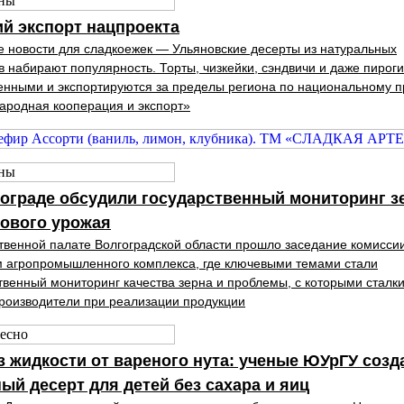
й экспорт нацпроекта
 новости для сладкоежек — Ульяновские десерты из натуральных
в набирают популярность. Торты, чизкейки, сэндвичи и даже пирог
нными и экспортируются за пределы региона по национальному п
родная кооперация и экспорт»
ограде обсудили государственный мониторинг з
нового урожая
венной палате Волгоградской области прошло заседание комисси
 агропромышленного комплекса, где ключевыми темами стали
твенный мониторинг качества зерна и проблемы, с которыми сталк
роизводители при реализации продукции
з жидкости от вареного нута: ученые ЮУрГУ созд
ый десерт для детей без сахара и яиц