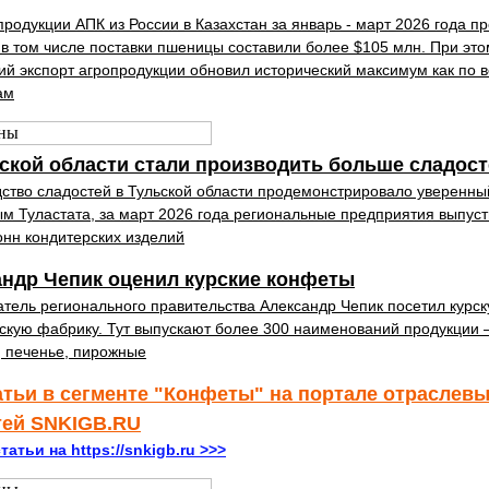
продукции АПК из России в Казахстан за январь - март 2026 года п
 в том числе поставки пшеницы составили более $105 млн. При это
ий экспорт агропродукции обновил исторический максимум как по ве
ам
ской области стали производить больше сладос
ство сладостей в Тульской области продемонстрировало уверенный
м Туластата, за март 2026 года региональные предприятия выпуст
онн кондитерских изделий
ндр Чепик оценил курские конфеты
тель регионального правительства Александр Чепик посетил курс
скую фабрику. Тут выпускают более 300 наименований продукции
 печенье, пирожные
атьи в сегменте "Конфеты" на портале отраслев
тей SNKIGB.RU
татьи на https://snkigb.ru >>>