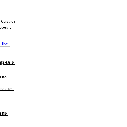
и бывают
роекту
ерна и
и по
иваются
али