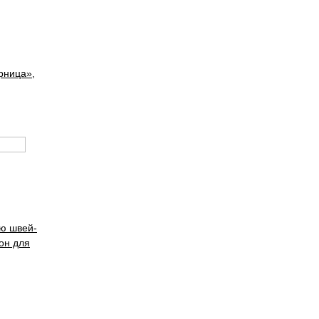
рница»,
ию швей­
он для