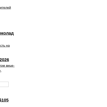
дителей
околад
сть на
2026
том вице-
,
$105