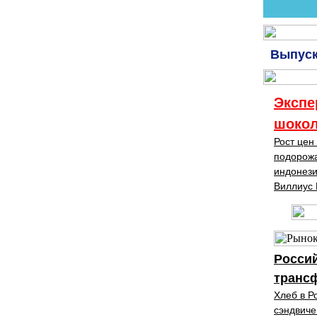
Выпуск
Экспе
шокол
Рост цен
подорожа
индонези
Виллиус
Россий
транс
Хлеб в Р
сэндвиче