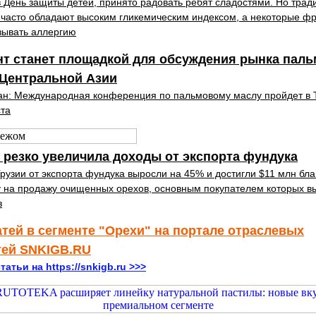
в День защиты детей, принято радовать ребят сладостями. Но тра
часто обладают высоким гликемическим индексом, а некоторые ф
зывать аллергию
нт станет площадкой для обсуждения рынка паль
 Центральной Азии
ан: Международная конференция по пальмовому маслу пройдет в 
ста
 резко увеличила доходы от экспорта фундука
рузии от экспорта фундука выросли на 45% и достигли $11 млн бл
 на продажу очищенных орехов, основным покупателем которых в
з
атей в сегменте "Орехи" на портале отраслевых
тей SNKIGB.RU
татьи на https://snkigb.ru >>>