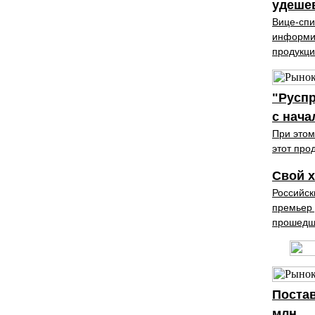
удеше
Вице-спи
информир
продукци
"Руспр
с нача
При этом
этот про
Свой х
Российск
премьер 
прошедш
Постав
млн