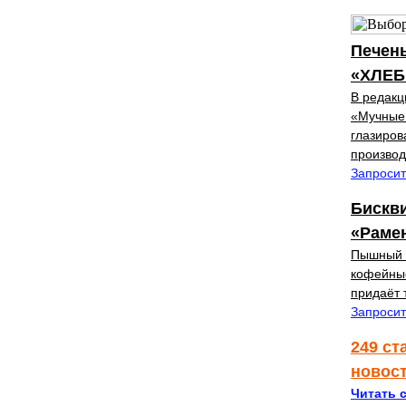
Печень
«ХЛЕБ
В редакц
«Мучные 
глазиро
произво
Запросит
Бискв
«Рамен
Пышный б
кофейные
придаёт 
Запросит
249 ст
новос
Читать с