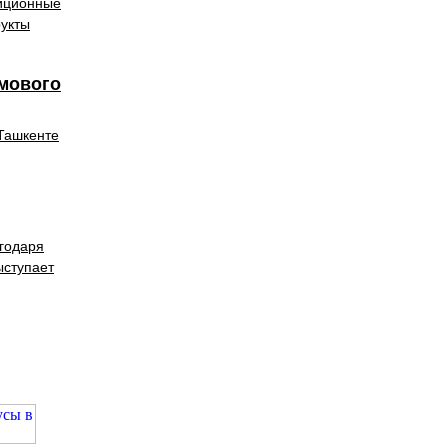
диционные
рукты
мового
Ташкенте
агодаря
ыступает