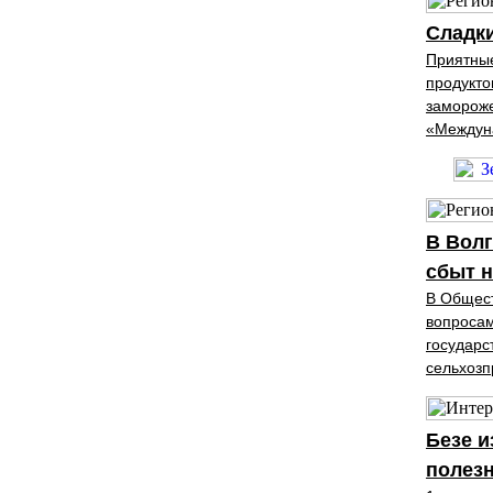
Сладки
Приятные
продукто
замороже
«Междуна
В Волг
сбыт 
В Общест
вопросам
государс
сельхозп
Безе и
полезн