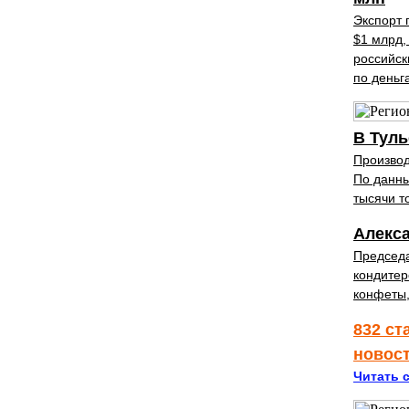
Экспорт 
$1 млрд,
российск
по деньг
В Туль
Производ
По данны
тысячи т
Алекса
Председа
кондитер
конфеты,
832 ст
новос
Читать с