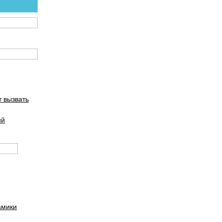
т вызвать
ий
амики