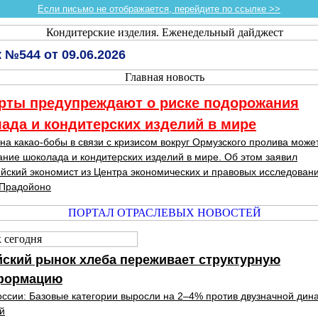
Если письмо не отображается, перейдите по ссылке >>
 №544 от 09.06.2026
рты предупреждают о риске подорожания
ада и кондитерских изделий в мире
 на какао-бобы в связи с кризисом вокруг Ормузского пролива може
ние шоколада и кондитерских изделий в мире. Об этом заявил
йский экономист из Центра экономических и правовых исследован
 Прадойоно
ский рынок хлеба переживает структурную
формацию
оссии: Базовые категории выросли на 2–4% против двузначной дин
й