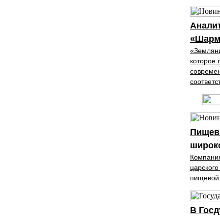
Анали
«Шармэ
«Земляни
которое 
современ
соответс
Пищев
широко
Компания
царского
пи­щево
В Госд