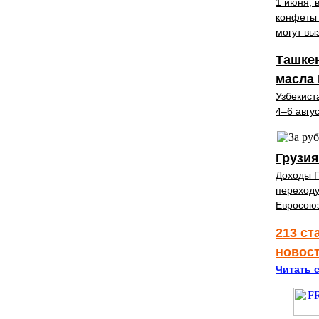
1 июня, 
конфеты 
могут вы
Ташке
масла
Узбекист
4–6 авгу
Грузия
Доходы Г
переходу
Евросою
213 ст
новос
Читать с