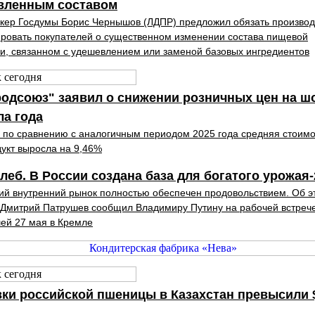
вленным составом
кер Госдумы Борис Чернышов (ЛДПР) предложил обязать произво
овать покупателей о существенном изменении состава пищевой
и, связанном с удешевлением или заменой базовых ингредиентов
одсоюз" заявил о снижении розничных цен на ш
ла года
 по сравнению с аналогичным периодом 2025 года средняя стоимо
дукт выросла на 9,46%
леб. В России создана база для богатого урожая-
ий внутренний рынок полностью обеспечен продовольствием. Об э
Дмитрий Патрушев сообщил Владимиру Путину на рабочей встрече
ей 27 мая в Кремле
ки российской пшеницы в Казахстан превысили 