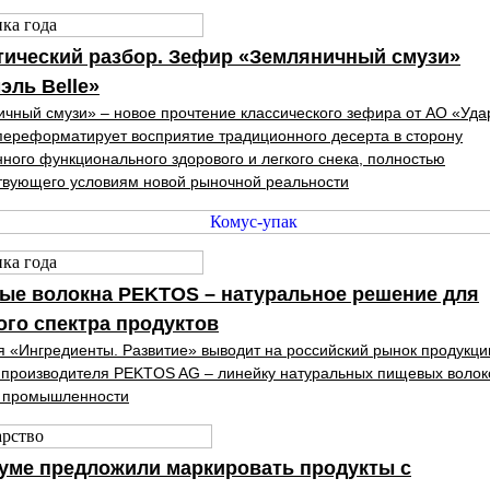
тический разбор. Зефир «Земляничный смузи»
ль Belle»
чный смузи» – новое прочтение классического зефира от АО «Уда
переформатирует восприятие традиционного десерта в сторону
ного функционального здорового и легкого снека, полностью
твующего условиям новой рыночной реальности
ые волокна PEKTOS – натуральное решение для
го спектра продуктов
 «Ингредиенты. Развитие» вы­водит на российский рынок продукц
 производителя PEKTOS AG – ли­нейку натуральных пищевых волок
й промышленности
уме предложили маркировать продукты с