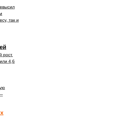
ревысил
м
су, так и
тей
 рост.
или 4,6
кую
 —
ых